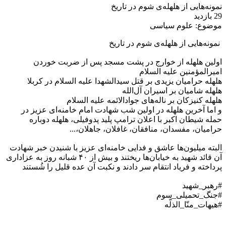
نمونه‌هایی از هلهله‌ی شوم در تاریخ
29 بازدید
موضوع:
علوم سیاسی
نمونه‌هایی از هلهله‌ی شوم در تاریخ
اولین هلهله از خوارج در پشت مسجد پس از ضربت خوردن
امیرالمؤمنین علیه السلام
هلهله حرامیان یزیدی بر قتل سیدالشهدا علیه السلام در کربلا
هلهله شامیان بر اسیران آل‌الله
هلهله کنیزکان بر ناله‌های جوادالائمه علیه السلام
و اما آخرین هلهله در اولین شب شهادت امام خامنه‌ای عزیز در
حمله شیطان اکبر با اعلان ترامپ پلید پدوفیلی، هلهله دوباره
حرامیان، مفسدان، منافقان، غافلان، جاهلان،...
البته میلیون‌ها عاشق و فدایی خامنه‌ای عزیز با شنیدن خبر شهادت
آن قائد شهید به خیابان‌ها ریختند و بیش از ۴۰ شبانه روز به عزاداری
پرداخته و فریاد انتقام سر دادند و نکبت آن عده قلیل را شُستند
#رهبر_شهید
#جنگ_تحمیلی_سوم
#هیهات_منّا_الذلّه